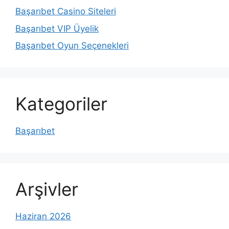
Başarıbet Casino Siteleri
Başarıbet VIP Üyelik
Başarıbet Oyun Seçenekleri
Kategoriler
Başarıbet
Arşivler
Haziran 2026