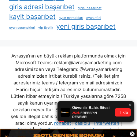
giris adresi başarıbet
girisi başarıbet
kayit başarıbet
oyun meraklıları
oyun ofisi
yeni giris başarıbet
oyun seçenekleri
vip üyelik
Avrasya'nın en büyük reklam platformunda olmak için
Microsoft Teams:
reklam@avrasyamarketing.com
adresimizden veya Telegram: @Avrasyamarketing
adresimizden irtibat kurabilirsiniz. (Tek iletişim
adreslerimiz teams / telegram ve mail adresimizdir.
Harici hiçbir iletişim adresimiz bulunmamaktadır.
Lütfen itibar etmeyiniz.) Türkiye yasalarına göre 7258
sayılı kanun uyarınca yasa dışı bahis oynamanın
cezaları mevcuttur. Şu an bulunduğunuz site hiç bir
şekilde illegal bahis oyunları oynatmıyor ve oynamaya
aracı olmuyordur.
ronabet
|
casiblu
|
interwetten
|
titabet
|
orjinalbet
|
casinoburada
|
kayacasino
|
×
riocasino