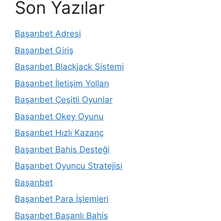
Son Yazılar
Başarıbet Adresi
Başarıbet Giriş
Başarıbet Blackjack Sistemi
Başarıbet İletişim Yolları
Başarıbet Çeşitli Oyunlar
Başarıbet Okey Oyunu
Başarıbet Hızlı Kazanç
Başarıbet Bahis Desteği
Başarıbet Oyuncu Stratejisi
Başarıbet
Başarıbet Para İşlemleri
Başarıbet Başarılı Bahis