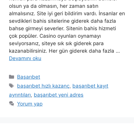
olsun ya da olmasın, her zaman satın
almalısınız. Site iyi geri bildirim vardı. İnsanlar en
sevdikleri bahis sitelerine giderek daha fazla
bahse girmeyi severler. Sitenin bahis hizmeti
çok popüler. Casino oyunları oynamayı
seviyorsanız, siteye sık sık giderek para
kazanabilirsiniz. Her gün giderek daha fazla …
Devamını oku
Kategoriler
Başarıbet
Etiketler
başarıbet hızlı kazanç
,
başarıbet kayıt
ayrıntıları
,
başarıbet yeni adres
Yorum yap