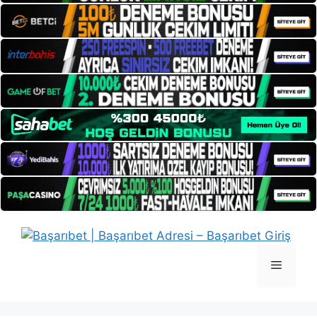
İçeriğe
atla
Menü