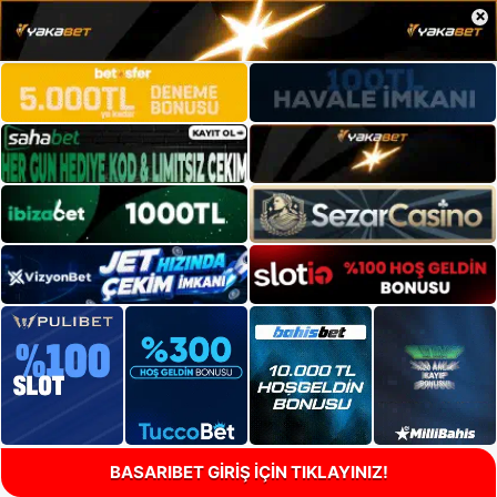
×
BASARIBET GİRİŞ İÇİN TIKLAYINIZ!