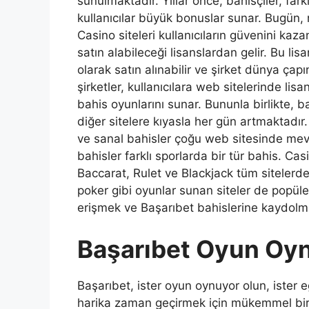
sunulmaktadır. Yıllar önce, bahisçiler, far
kullanıcılar büyük bonuslar sunar. Bugün,
Casino siteleri kullanıcıların güvenini kazanm
satın alabileceği lisanslardan gelir. Bu li
olarak satın alınabilir ve şirket dünya çap
şirketler, kullanıcılara web sitelerinde lis
bahis oyunlarını sunar. Bununla birlikte, bah
diğer sitelere kıyasla her gün artmaktadır
ve sanal bahisler çoğu web sitesinde mevcu
bahisler farklı sporlarda bir tür bahis. Cas
Baccarat, Rulet ve Blackjack tüm sitelerd
poker gibi oyunlar sunan siteler de popüle
erişmek ve Başarıbet bahislerine kaydolm
Başarıbet Oyun Oy
Başarıbet, ister oyun oynuyor olun, ister 
harika zaman geçirmek için mükemmel bir ye