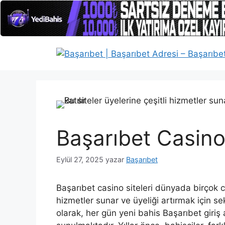
İçeriğe
atla
Başarıbet Casino 
Eylül 27, 2025
yazar
Başarıbet
Başarıbet casino siteleri dünyada birçok cas
hizmetler sunar ve üyeliği artırmak için se
olarak, her gün yeni bahis Başarıbet giriş al