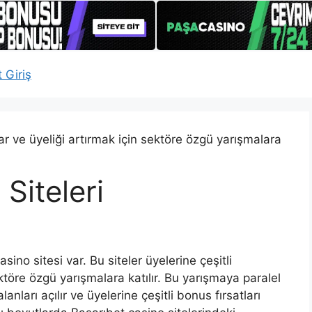
Siteleri
ino sitesi var. Bu siteler üyelerine çeşitli
ktöre özgü yarışmalara katılır. Bu yarışmaya paralel
anları açılır ve üyelerine çeşitli bonus fırsatları