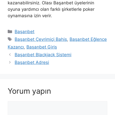
kazanabilirsiniz. Olası Başarıbet üyelerinin
oyuna yardımcı olan farklı şirketlerle poker
oynamasına izin verir.
Kategoriler
Başarıbet
Etiketler
Başarıbet Çevrimiçi Bahis
,
Başarıbet Eğlence
Kazancı
,
Başarıbet Giriş
Başarıbet Blackjack Sistemi
Başarıbet Adresi
Yorum yapın
Yorum