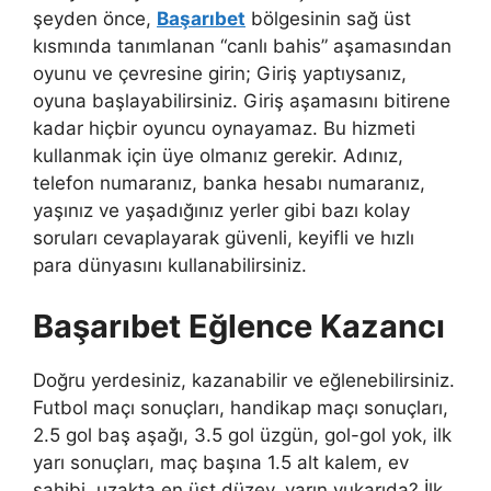
şeyden önce,
Başarıbet
bölgesinin sağ üst
kısmında tanımlanan “canlı bahis” aşamasından
oyunu ve çevresine girin; Giriş yaptıysanız,
oyuna başlayabilirsiniz. Giriş aşamasını bitirene
kadar hiçbir oyuncu oynayamaz. Bu hizmeti
kullanmak için üye olmanız gerekir. Adınız,
telefon numaranız, banka hesabı numaranız,
yaşınız ve yaşadığınız yerler gibi bazı kolay
soruları cevaplayarak güvenli, keyifli ve hızlı
para dünyasını kullanabilirsiniz.
Başarıbet Eğlence Kazancı
Doğru yerdesiniz, kazanabilir ve eğlenebilirsiniz.
Futbol maçı sonuçları, handikap maçı sonuçları,
2.5 gol baş aşağı, 3.5 gol üzgün, gol-gol yok, ilk
yarı sonuçları, maç başına 1.5 alt kalem, ev
sahibi, uzakta en üst düzey, yarın yukarıda? İlk