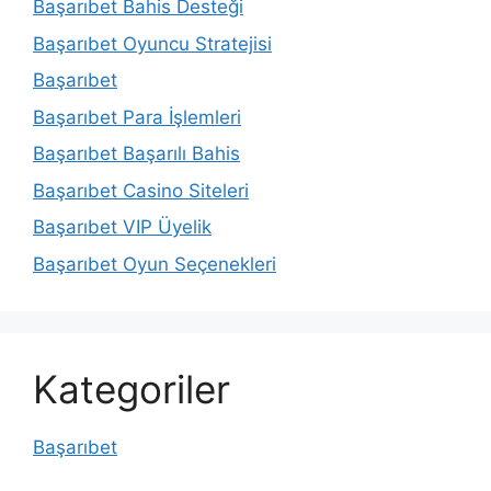
Başarıbet Bahis Desteği
Başarıbet Oyuncu Stratejisi
Başarıbet
Başarıbet Para İşlemleri
Başarıbet Başarılı Bahis
Başarıbet Casino Siteleri
Başarıbet VIP Üyelik
Başarıbet Oyun Seçenekleri
Kategoriler
Başarıbet