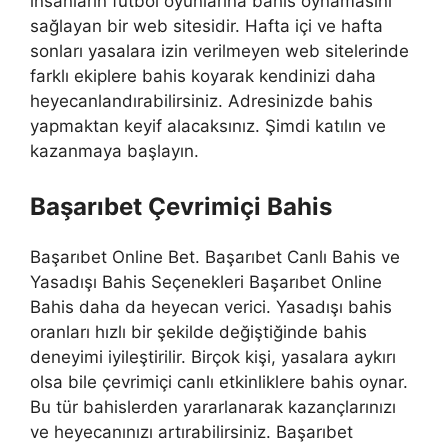
insanların futbol oyunlarına bahis oynamasını
sağlayan bir web sitesidir. Hafta içi ve hafta
sonları yasalara izin verilmeyen web sitelerinde
farklı ekiplere bahis koyarak kendinizi daha
heyecanlandırabilirsiniz. Adresinizde bahis
yapmaktan keyif alacaksınız. Şimdi katılın ve
kazanmaya başlayın.
Başarıbet Çevrimiçi Bahis
Başarıbet Online Bet. Başarıbet Canlı Bahis ve
Yasadışı Bahis Seçenekleri Başarıbet Online
Bahis daha da heyecan verici. Yasadışı bahis
oranları hızlı bir şekilde değiştiğinde bahis
deneyimi iyileştirilir. Birçok kişi, yasalara aykırı
olsa bile çevrimiçi canlı etkinliklere bahis oynar.
Bu tür bahislerden yararlanarak kazançlarınızı
ve heyecanınızı artırabilirsiniz. Başarıbet