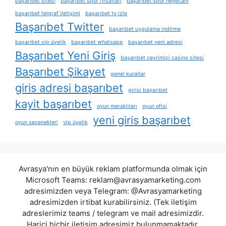
başarıbet sitesi
başarıbet spor fırsatları
başarıbet spor heyecanı
başarıbet telgraf i̇letişimi
başarıbet tv izle
Başarıbet Twitter
başarıbet uygulama i̇ndirme
başarıbet vip üyelik
başarıbet whatsapp
başarıbet yeni adresi
Başarıbet Yeni Giriş
başarıbet çevrimiçi casino sitesi
Başarıbet Şikayet
genel kurallar
giris adresi başarıbet
girisi başarıbet
kayit başarıbet
oyun meraklıları
oyun ofisi
yeni giris başarıbet
oyun seçenekleri
vip üyelik
Avrasya'nın en büyük reklam platformunda olmak için
Microsoft Teams:
reklam@avrasyamarketing.com
adresimizden veya Telegram: @Avrasyamarketing
adresimizden irtibat kurabilirsiniz. (Tek iletişim
adreslerimiz teams / telegram ve mail adresimizdir.
Harici hiçbir iletişim adresimiz bulunmamaktadır.