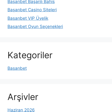
Başarıbet Başarılı Bahis
Başarıbet Casino Siteleri
Başarıbet VIP Üyelik
Başarıbet Oyun Seçenekleri
Kategoriler
Başarıbet
Arşivler
Haziran 2026