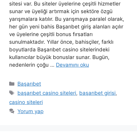
sitesi var. Bu siteler üyelerine çeşitli hizmetler
sunar ve üyeliği artırmak için sektöre özgü
yarışmalara katılır. Bu yarışmaya paralel olarak,
her gün yeni bahis Başarıbet giriş alanları açılır
ve üyelerine çeşitli bonus fırsatları
sunulmaktadır. Yıllar önce, bahisçiler, farklı
boyutlarda Başarıbet casino sitelerindeki
kullanıcılar büyük bonuslar sunar. Bugün,
nedenlerin çoğu …
Devamını oku
Kategoriler
Başarıbet
Etiketler
başarıbet casino siteleri
,
başarıbet girisi
,
casino siteleri
Yorum yap