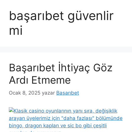
başarıbet güvenlir
mi
Başarıbet İhtiyaç Göz
Ardı Etmeme
Ocak 8, 2025
yazar
Başarıbet