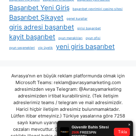
Başarıbet Yeni Giriş
başarıbet çevrimiçi casino sitesi
Başarıbet Şikayet
genel kurallar
giris adresi başarıbet
girisi başarıbet
kayit başarıbet
oyun meraklıları
oyun ofisi
yeni giris başarıbet
oyun seçenekleri
vip üyelik
Avrasya'nın en büyük reklam platformunda olmak için
Microsoft Teams:
reklam@avrasyamarketing.com
adresimizden veya Telegram: @Avrasyamarketing
adresimizden irtibat kurabilirsiniz. (Tek iletişim
adreslerimiz teams / telegram ve mail adresimizdir.
Harici hiçbir iletişim adresimiz bulunmamaktadır.
Lütfen itibar etmeyiniz.) Türkiye yasalarına göre 7258
sayılı kanun uyarınca yasa dışı bahis oynamanın
cezaları mevcuttur. Şu an bulunduğunuz site hiç bir
şekilde illegal bahis oyunları oynatmıyor ve oynamaya