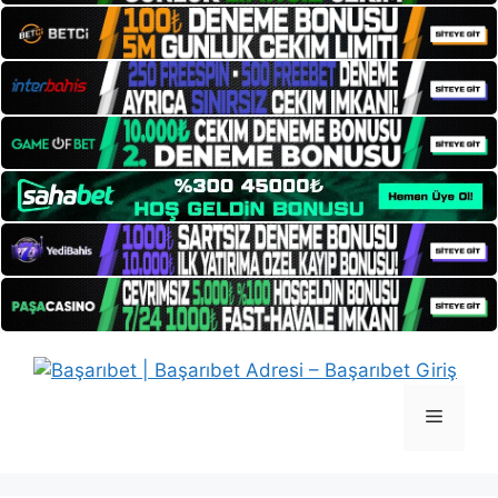
İçeriğe
atla
Menü