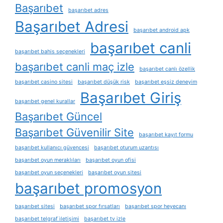
Başarıbet
başarıbet adres
Başarıbet Adresi
başarıbet android apk
başarıbet canli
başarıbet bahis seçenekleri
başarıbet canli maç izle
başarıbet canlı özellik
başarıbet casino sitesi
başarıbet düşük risk
başarıbet eşsiz deneyim
Başarıbet Giriş
başarıbet genel kurallar
Başarıbet Güncel
Başarıbet Güvenilir Site
başarıbet kayıt formu
başarıbet kullanıcı güvencesi
başarıbet oturum uzantısı
başarıbet oyun meraklıları
başarıbet oyun ofisi
başarıbet oyun seçenekleri
başarıbet oyun sitesi
başarıbet promosyon
başarıbet sitesi
başarıbet spor fırsatları
başarıbet spor heyecanı
başarıbet telgraf i̇letişimi
başarıbet tv izle