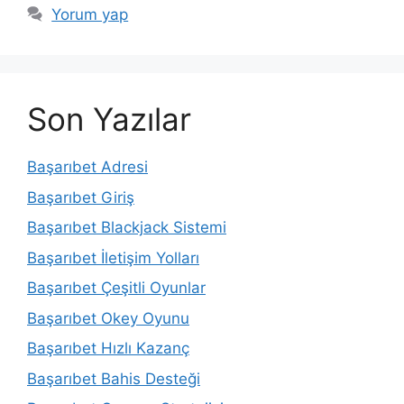
Yorum yap
Son Yazılar
Başarıbet Adresi
Başarıbet Giriş
Başarıbet Blackjack Sistemi
Başarıbet İletişim Yolları
Başarıbet Çeşitli Oyunlar
Başarıbet Okey Oyunu
Başarıbet Hızlı Kazanç
Başarıbet Bahis Desteği