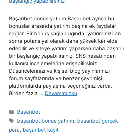
Başarıbet bonus yatırım Başarıbet ayrıca bu
bonuslar arasında yatırım başına ek faydalar
sağlar. Bir bonus sağlandığında, yatırımınızdan
sonra potansiyel olarak daha yüksek kâr elde
edebilir ve siteye yatırım yaparken daha başarılı
bir başlangıç ​​yapabilirsiniz. SNS hesabından
kullanıcı incelemelerine erişebilirsiniz.
Düşüncelerinizi ve kişisel blog yayınlarınızı
forum sayfalarında ve benzer çevrimiçi
platformlarda paylaşma seçeneğiniz vardır.
Birden fazla …
Devamını oku
Kategoriler
Başarıbet
Etiketler
başarıbet bonus yatırım
,
başarıbet gerçek
para
,
başarıbet kayit